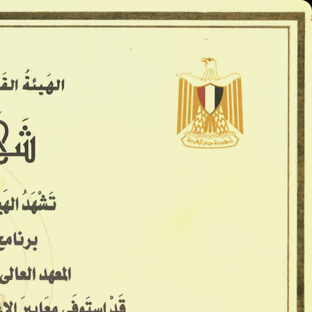
المعاهد العليا - كينج مريوط
الرئيسية
الأسكندريه