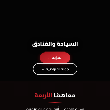
السياحة والفنادق
المزيد ←
جولة افتراضية ←
معاهدنا
الأربعة
رسالة واحدة — أربع تخصصات متميزة