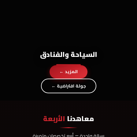
السياحة والفنادق
المزيد ←
جولة افتراضية ←
معاهدنا
الأربعة
رسالة واحدة — أربع تخصصات متميزة