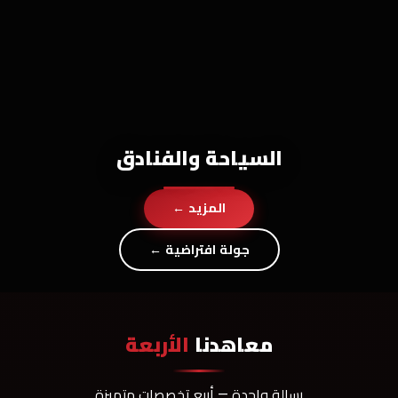
السياحة والفنادق
المزيد ←
جولة افتراضية ←
معاهدنا
الأربعة
رسالة واحدة — أربع تخصصات متميزة