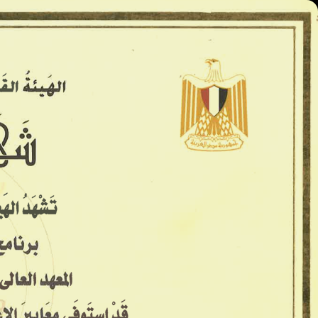
المعاهد العليا - كينج مريوط
الرئيسية
الأسكندريه