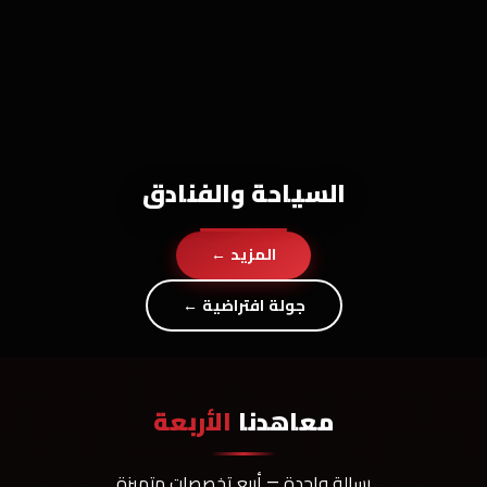
السياحة والفنادق
المزيد ←
جولة افتراضية ←
معاهدنا
الأربعة
رسالة واحدة — أربع تخصصات متميزة