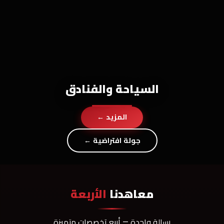
السياحة والفنادق
المزيد ←
جولة افتراضية ←
معاهدنا
الأربعة
رسالة واحدة — أربع تخصصات متميزة