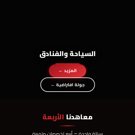
السياحة والفنادق
المزيد ←
جولة افتراضية ←
معاهدنا
الأربعة
رسالة واحدة — أربع تخصصات متميزة