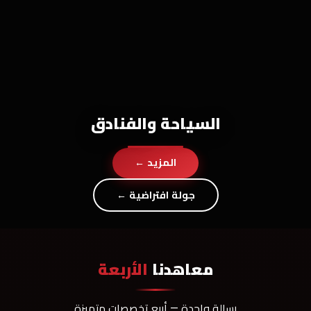
السياحة والفنادق
المزيد ←
جولة افتراضية ←
معاهدنا
الأربعة
رسالة واحدة — أربع تخصصات متميزة