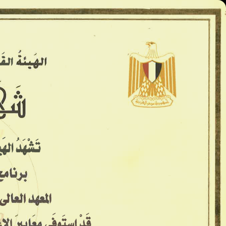
المعاهد العليا - كينج مريوط
الرئيسية
الأسكندريه