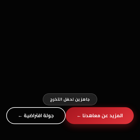
جاهزين لحفل التخرج
المزيد عن معاهدنا ←
جولة افتراضية ←