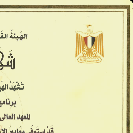
المعاهد العليا - كينج مريوط
الرئيسية
الأسكندريه