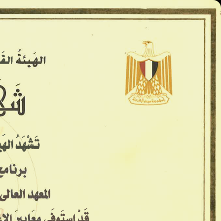
المعاهد العليا - كينج مريوط
الرئيسية
الأسكندريه