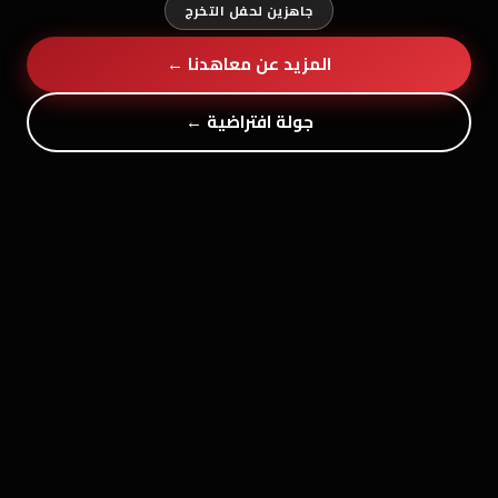
جاهزين لحفل التخرج
المزيد عن معاهدنا ←
جولة افتراضية ←