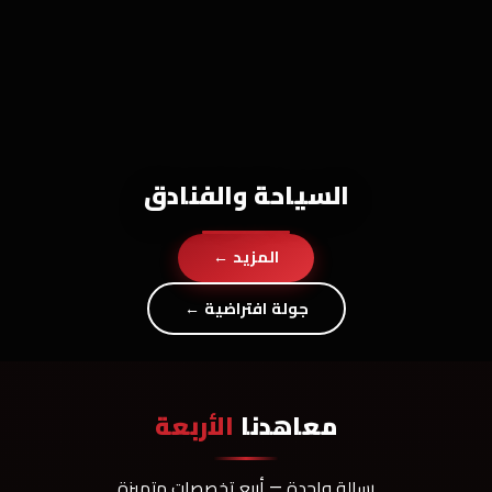
السياحة والفنادق
المزيد ←
جولة افتراضية ←
معاهدنا
الأربعة
رسالة واحدة — أربع تخصصات متميزة