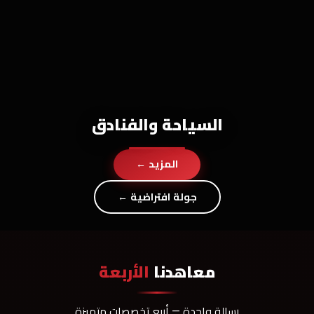
السياحة والفنادق
المزيد ←
جولة افتراضية ←
معاهدنا
الأربعة
رسالة واحدة — أربع تخصصات متميزة