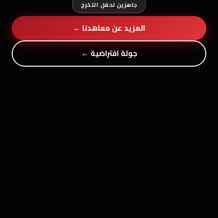
جاهزين لحفل التخرج
المزيد عن معاهدنا ←
جولة افتراضية ←