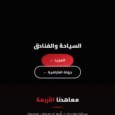
السياحة والفنادق
المزيد ←
جولة افتراضية ←
معاهدنا
الأربعة
رسالة واحدة — أربع تخصصات متميزة