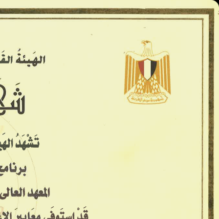
المعاهد العليا - كينج مريوط
الرئيسية
الأسكندريه