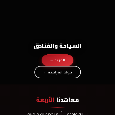
السياحة والفنادق
المزيد ←
جولة افتراضية ←
معاهدنا
الأربعة
رسالة واحدة — أربع تخصصات متميزة