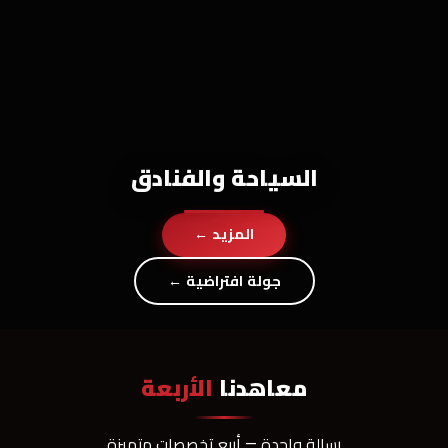
السياحة والفنادق
المزيد ←
جولة افتراضية ←
معاهدنا
الأربعة
رسالة واحدة — أربع تخصصات متميزة