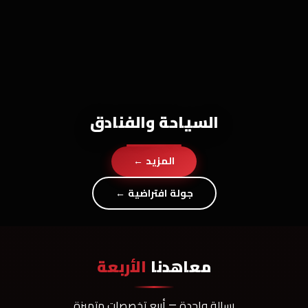
السياحة والفنادق
المزيد ←
جولة افتراضية ←
معاهدنا
الأربعة
رسالة واحدة — أربع تخصصات متميزة