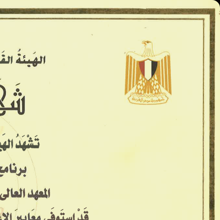
المعاهد العليا - كينج مريوط
الرئيسية
الأسكندريه