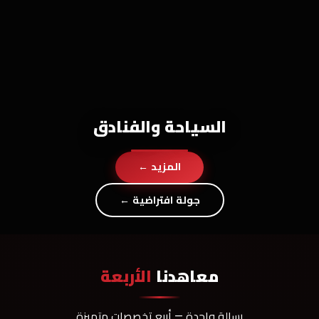
السياحة والفنادق
المزيد ←
جولة افتراضية ←
معاهدنا
الأربعة
رسالة واحدة — أربع تخصصات متميزة