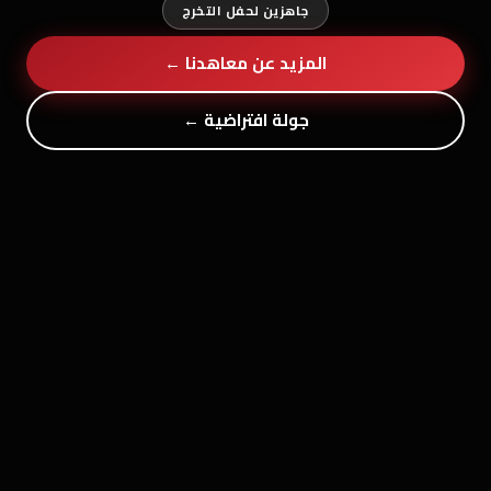
جاهزين لحفل التخرج
المزيد عن معاهدنا ←
جولة افتراضية ←