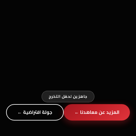
جاهزين لحفل التخرج
المزيد عن معاهدنا ←
جولة افتراضية ←