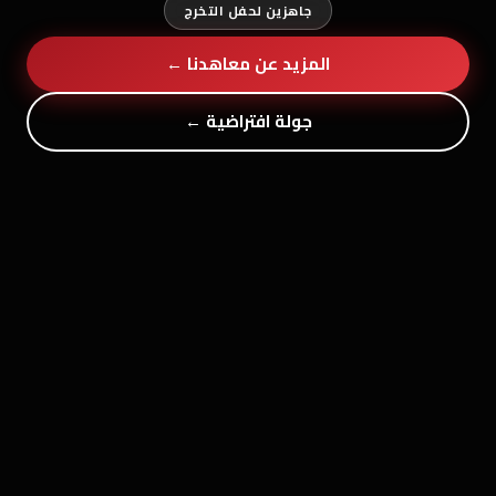
جاهزين لحفل التخرج
المزيد عن معاهدنا ←
جولة افتراضية ←