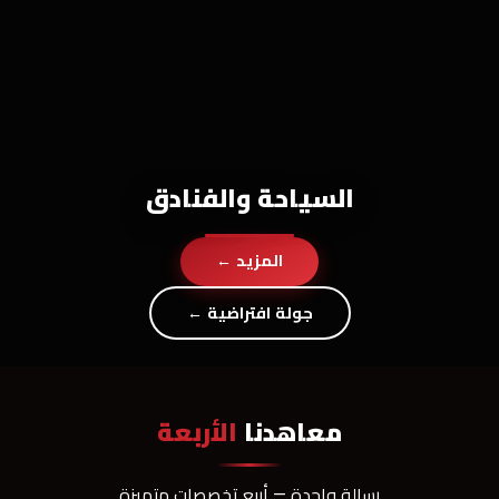
السياحة والفنادق
المزيد ←
جولة افتراضية ←
معاهدنا
الأربعة
رسالة واحدة — أربع تخصصات متميزة