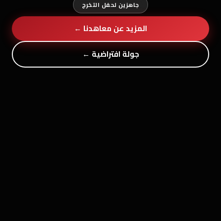
جاهزين لحفل التخرج
المزيد عن معاهدنا ←
جولة افتراضية ←