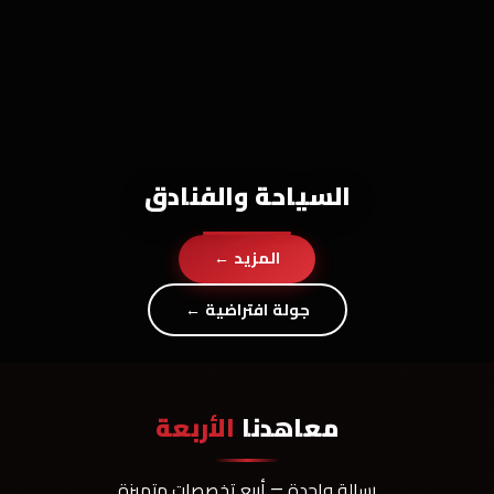
السياحة والفنادق
المزيد ←
جولة افتراضية ←
معاهدنا
الأربعة
رسالة واحدة — أربع تخصصات متميزة