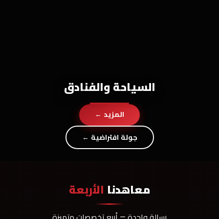
السياحة والفنادق
المزيد ←
جولة افتراضية ←
معاهدنا
الأربعة
رسالة واحدة — أربع تخصصات متميزة