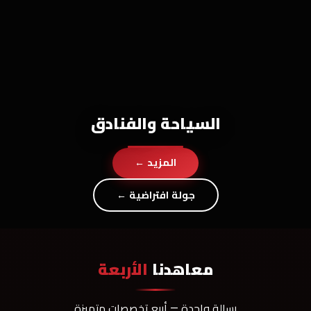
السياحة والفنادق
المزيد ←
جولة افتراضية ←
معاهدنا
الأربعة
رسالة واحدة — أربع تخصصات متميزة