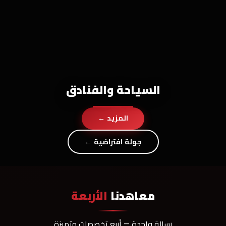
السياحة والفنادق
المزيد ←
جولة افتراضية ←
معاهدنا
الأربعة
رسالة واحدة — أربع تخصصات متميزة