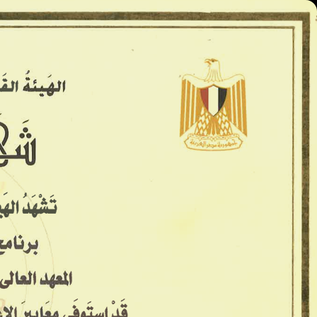
المعاهد العليا - كينج مريوط
الرئيسية
الأسكندريه