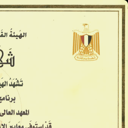
المعاهد العليا - كينج مريوط
الرئيسية
الأسكندريه